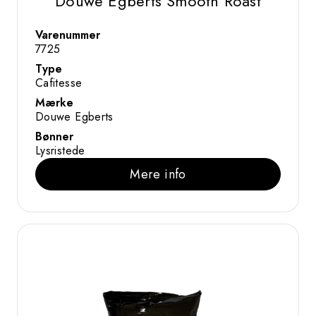
Douwe Egberts Smooth Roast
Varenummer
7725
Type
Cafitesse
Mærke
Douwe Egberts
Bønner
Lysristede
Mere info