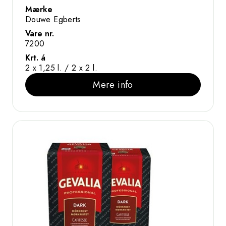
Mærke
Douwe Egberts
Vare nr.
7200
Krt. á
2 x 1,25 l. / 2 x 2 l.
Mere info