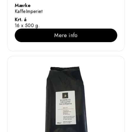
Mærke
KaffeImperiet
Krt. á
16 x 500 g.
Mere info