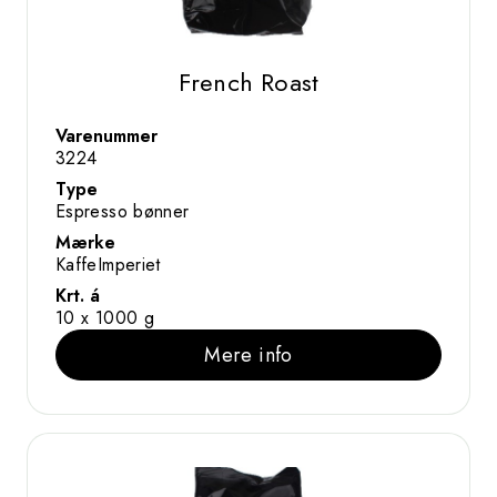
French Roast
Varenummer
3224
Type
Espresso bønner
Mærke
KaffeImperiet
Krt. á
10 x 1000 g
Mere info