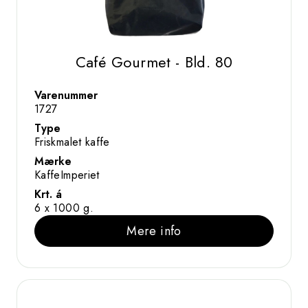
Café Gourmet - Bld. 80
Varenummer
1727
Type
Friskmalet kaffe
Mærke
KaffeImperiet
Krt. á
6 x 1000 g.
Mere info