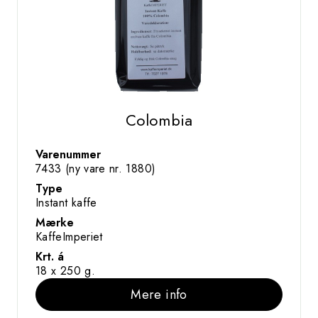
Colombia
Varenummer
7433 (ny vare nr. 1880)
Type
Instant kaffe
Mærke
KaffeImperiet
Krt. á
18 x 250 g.
Mere info