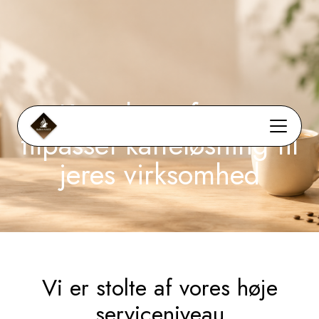
Kontakt os for en
tilpasset kaffeløsning til
jeres virksomhed
Vi er stolte af vores høje
serviceniveau